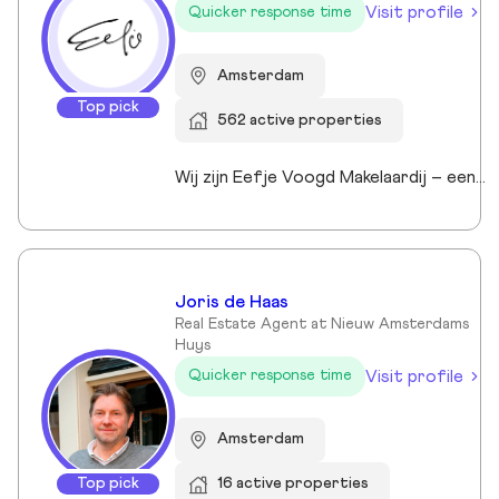
Visit profile
Quicker response time
Amsterdam
Top pick
562 active properties
Wij zijn Eefje Voogd Makelaardij – een toonaangevend makelaarskantoor gespecialiseerd in luxe woningen in Groot-Amsterdam en Utrecht. Met meer dan 40 jaar ervaring in het hogere segment combineren wij diepgaande marktkennis met een persoonlijke, stijlvolle en transparante aanpak. Ons kantoor werd ruim tien jaar geleden opgericht door directeur Eefje Voogd, een echte visionair binnen de vastgoedwereld. Inmiddels bestaat ons team uit meer dan 30 toegewijde professionals die klaarstaan om u te begeleiden bij al uw vastgoedvragen. Pleased to meet you!
Joris de Haas
Real Estate Agent at Nieuw Amsterdams
Huys
Visit profile
Quicker response time
Amsterdam
Top pick
16 active properties