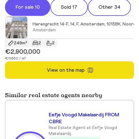
For sale 10
Sold 17
Other 34
Herengracht 14-F, 14, F, Amsterdam, 1015BK, Noord-
Amsterdam
249m²
2
2
€2,900,000
€11,650 / m²
View on the map
Similar real estate agents nearby
Eefje Voogd Makelaardij FROM
CBRE
Real Estate Agent at Eefje Voogd
Makelaardij