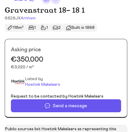
Gravenstraat 18- 18 1
6828JX
Arnhem
116m²
1
1
2
Built in 1898
Asking price
€350,000
€3,020 / m²
Listed by
Hoetink Makelaars
Request to be contacted by Hoetink Makelaars
Send a message
Public sources list Hoetink Makelaars as representing this