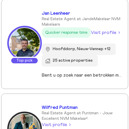
Jan Leenheer
Real Estate Agent at JandeMakelaar NVM
Makelaars
Visit profile
Quicker response time
Hoofddorp, Nieuw-Vennep +12
Top pick
25 active properties
Bent u op zoek naar een betrokken makelaar die uw belangen vooropstelt? Bij JandeMakelaar NVM Makelaars combineren we persoonlijke aandacht met moderne technieken om het beste resultaat te behalen. Of u nu uw huis wilt verkopen, een nieuwe woning zoekt of een taxatie nodig hebt, wij staan voor u klaar met een full-service aanpak.
Wilfred Puntman
Real Estate Agent at Puntman - Jouw
Excellent NVM Makelaar!
Visit profile