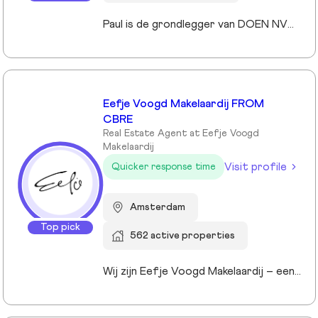
Paul is de grondlegger van DOEN NVM Makelaars. Paul is een echte ondernemer en ziet altijd kansen. Met zijn opgewekte karakter en positieve houding is hij een motivator en als echt mensen-mens zeer toegankelijk voor iedereen. Het makelen is zijn passie, particulier en zakelijk vastgoed is zijn specialiteit. Vooral door de diversiteit van vastgoed, projecten maar zeer zeker ook door de cliënten zelf voelt Paul zich in de makelaardij als een vis in het water. Paul is gek op Frankrijk, houdt van skiën, varen en een goed glas wijn."
Eefje Voogd Makelaardij FROM
CBRE
Real Estate Agent at Eefje Voogd
Makelaardij
Visit profile
Quicker response time
Amsterdam
Top pick
562 active properties
Wij zijn Eefje Voogd Makelaardij – een toonaangevend makelaarskantoor gespecialiseerd in luxe woningen in Groot-Amsterdam en Utrecht. Met meer dan 40 jaar ervaring in het hogere segment combineren wij diepgaande marktkennis met een persoonlijke, stijlvolle en transparante aanpak. Ons kantoor werd ruim tien jaar geleden opgericht door directeur Eefje Voogd, een echte visionair binnen de vastgoedwereld. Inmiddels bestaat ons team uit meer dan 30 toegewijde professionals die klaarstaan om u te begeleiden bij al uw vastgoedvragen. Pleased to meet you!