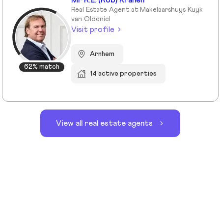
Mr R.E. (Rob) Kranen
Real Estate Agent at Makelaarshuys Kuyk
van Oldeniel
Visit profile
Arnhem
62% match
14 active properties
View all real estate agents