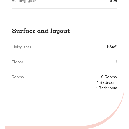
Building year
1898
Surface and layout
Living area
116m²
Floors
1
Rooms
2 Rooms,
1 Bedroom,
1 Bathroom