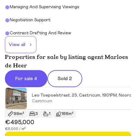
Managing And Supervising Viewings
Negotiation Support
Contract Drafting And Review
View all
Properties for sale by listing agent Marloes
de Heer
For sale 4
Sold 2
Leo Toepoelstraat, 23, Castricum, 1901PM, Noord-H
Castricum
99m²
3
1
166m²
€495,000
€5,000 / m²