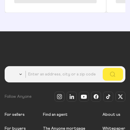
Country
Follow Anyone
For sellers
Find an agent
About us
For buyers
The Anyone mortgage
Whitepaper